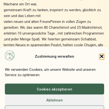
Machane ein Ort war,
gemeinsam Kraft zu tanken, inspiriert zu werden, glücklich zu
sein und das Leben mit
vielen neuen und alten Freund*innen in vollen Zügen zu
genießen. Wir, das waren 80 Chanichimot und 25 Madrichimot,
erlebten 10 unvergessliche Tage , mit zahlreichen Programmen
,und jeder Menge Spaß. Wir feierten gemeinsam Schabbat,
lernten Neues in spannenden Peulot, hatten coole Chugim, alle
möglichen großartigen All-Camp-Activities und richtig Glück mit
Zustimmung verwalten
dem Wetter, so dass sehr viel Programm draußen stattfinden
konnte, wie Capture the Flag und eine Wasserschlacht.
Außerdem unternahmen wir einen Ausflug in eine nahegelegene
Wir verwenden Cookies, um unsere Website und unseren
Stadt sowie einen ins Freibad. Die älteste Gruppe hatte die
Service zu optimieren.
Möglichkeit ,einige Tage für sich auf einem Campingplatz in der
Nähe eines Sees zu verbringen, mit ganz eigenen Aktivitäten,
Cookies akzeptieren
unabhängig von den Jüngeren. Anschließend stießen sie zum
Lagerfeuer mit Stockbrot und Marshmallows wieder zum
Ablehnen
ganzen Machane dazu. Das Machane endete, wie immer mit