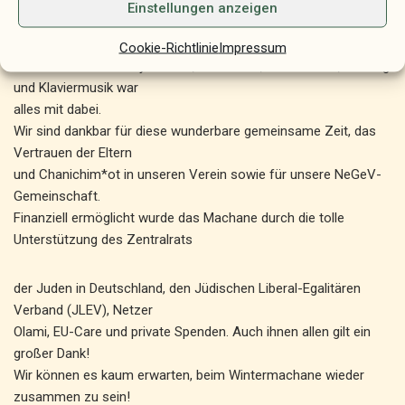
einer Party am vorletzten Tag und der Talentshow zum
Einstellungen anzeigen
Abschluss. Es war wahnsinnig schön zu sehen, was die
Chanichim*ot alles vorbereitet hatten und präsentieren wollten.
Cookie-Richtlinie
Impressum
Von Sketches über Gymnastik, zu Tänzen, Kartentricks, Gesang
und Klaviermusik war
alles mit dabei.
Wir sind dankbar für diese wunderbare gemeinsame Zeit, das
Vertrauen der Eltern
und Chanichim*ot in unseren Verein sowie für unsere NeGeV-
Gemeinschaft.
Finanziell ermöglicht wurde das Machane durch die tolle
Unterstützung des Zentralrats
der Juden in Deutschland, den Jüdischen Liberal-Egalitären
Verband (JLEV), Netzer
Olami, EU-Care und private Spenden. Auch ihnen allen gilt ein
großer Dank!
Wir können es kaum erwarten, beim Wintermachane wieder
zusammen zu sein!