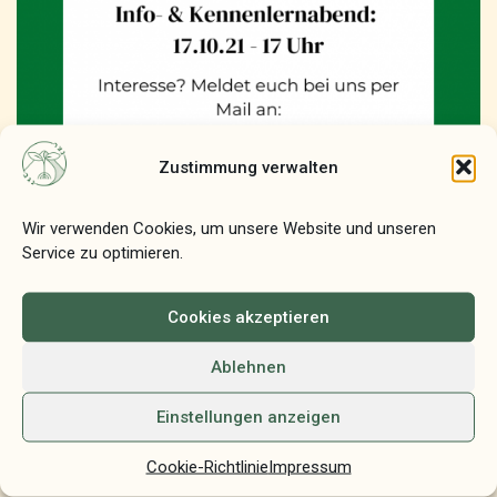
Zustimmung verwalten
Wir verwenden Cookies, um unsere Website und unseren
Machane Hadracha 2021/2022: Info-
Service zu optimieren.
und Kennenlern Veranstaltung
Cookies akzeptieren
von
Netzer
13. Oktober 2021
Diese Woche ist es soweit, wir starten in eine neue Runde
Ablehnen
unserer Machane Hadracha, der Ausbildung zum*zur Madrich*a
Einstellungen anzeigen
bei NeGeV (Netzer Germany e.V.)! Wenn ihr…
Weiterlesen »
Cookie-Richtlinie
Impressum